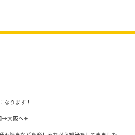
になります！
岡→大阪へ✈
好み焼きなど
を楽しみながら
観光をしてきました。