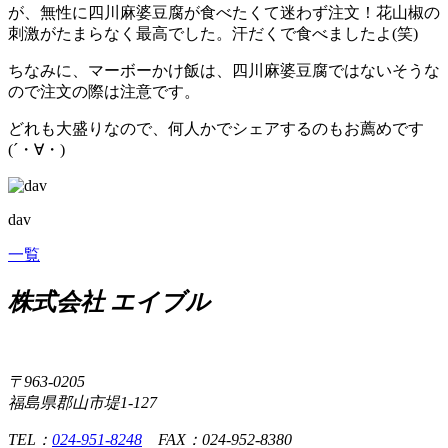
が、無性に四川麻婆豆腐が食べたくて迷わず注文！花山椒の
刺激がたまらなく最高でした。汗だくで食べましたよ(笑)
ちなみに、マーボーかけ飯は、四川麻婆豆腐ではないそうな
ので注文の際は注意です。
どれも大盛りなので、何人かでシェアするのもお薦めです
(´・∀・)
dav
一覧
株式会社 エイブル
〒963-0205
福島県郡山市堤1-127
TEL：
024-951-8248
FAX：024-952-8380