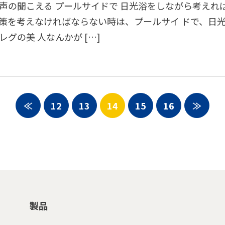
声の聞こえる プールサイドで 日光浴をしながら考えれば
策を考えなければならない時は、プールサイ ドで、日
レグの美 人なんかが […]
≪
12
13
14
15
16
≫
製品